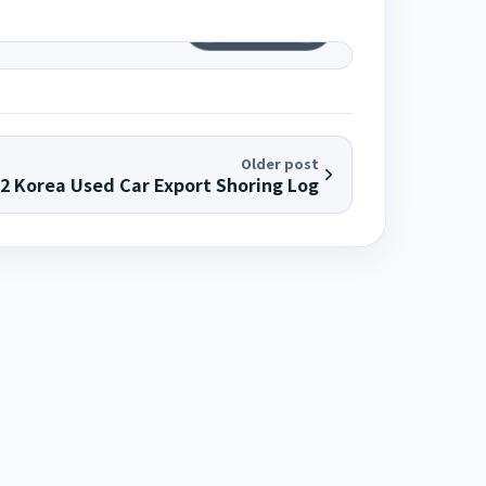
1
/
6
Older post
12 Korea Used Car Export Shoring Log