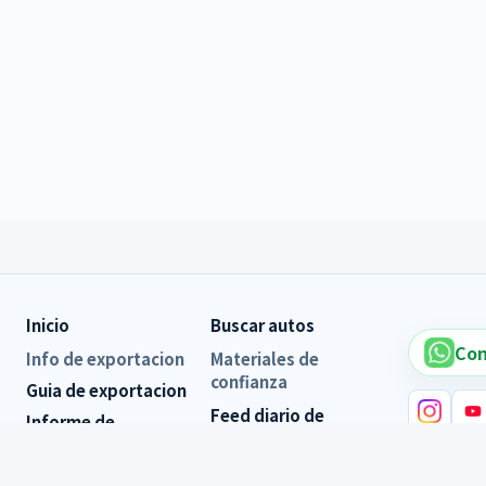
Inicio
Buscar autos
Con
Info de exportacion
Materiales de
confianza
Guia de exportacion
Feed diario de
Informe de
trabajo
inspeccion
Resenas de clientes
Enlaces 
FAQ