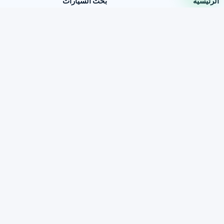
الرئيسية
بحث السيارات
معلومات التصدير
مواد الثقة
دليل التصدير
تحديثات العمل اليومية
تقرير الفحص
آراء العملاء
FAQ
من نحن
تواصل عبر WhatsApp
روابط البحث عن سيارة
KB ChaChaCha
Encar
(c) 2026 Korea Used Car Export Association. All rights reserved.