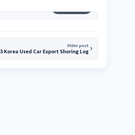
1
/
9
Older post
03 Korea Used Car Export Shoring Log